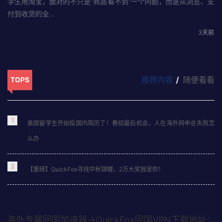
学生用淘宝，面对的不只是"商品看不到"一个问题，而是从浏览、支
付到收货的全…
3天前
推荐内容
随便看看
TOPS
1
美国留学生开始投国内简历了！春招最后机会，人在海外网申总失败怎
么办
2
【重磅】QuickFox寻找中秋锦鲤，2万大奖独宠你！
海外专属回国加速器→QuickFox回国VPN下载地址：