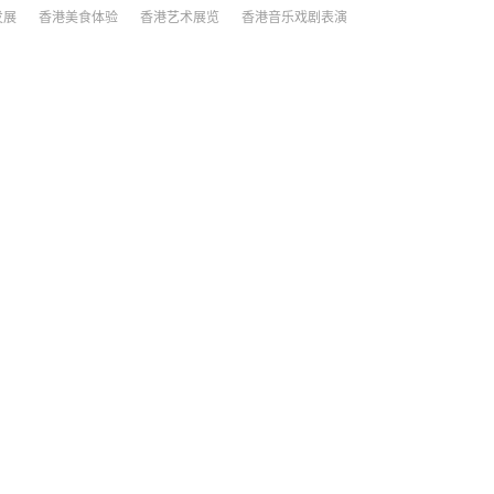
发展
香港美食体验
香港艺术展览
香港音乐戏剧表演
3香港最省钱旅游攻略，精确到每日消费，轻松游香港！
座繁华的国际都市，以其独特的风情和世界级的旅游景点吸引着无数游客
你可以品尝到地道的美食、逛遍各种购物天堂、欣赏壮观的夜景，还可以
名的景区。虽然香港的物价相对较高，但我们依然…
2023香港旅游攻略
享受香港之旅
地铁一日通
夜市小吃
大排档
天星小
季
旅游季香港游玩
旅游攻略
海洋公园
消费金额
省钱
精确消费金