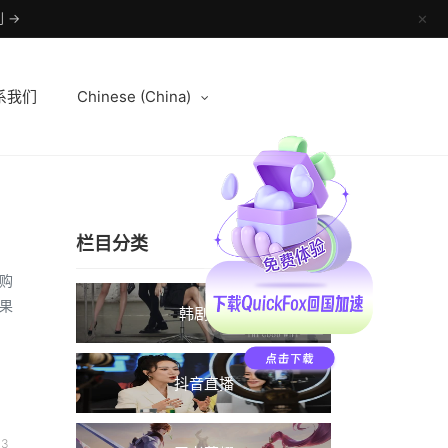
 →
✕
系我们
Chinese (China)
栏目分类
购
果
韩剧TV
抖音直播
3