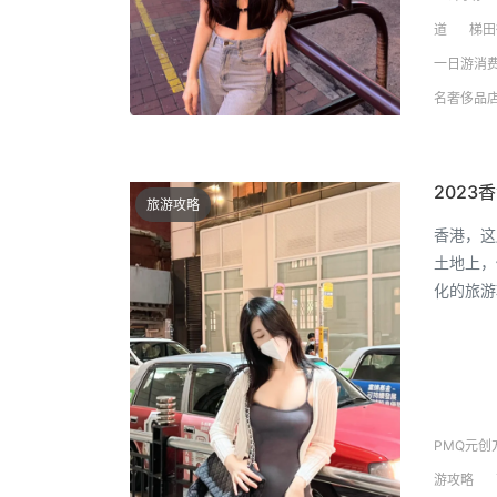
道
梯田
一日游消
名奢侈品
202
旅游攻略
香港，这
土地上，
化的旅游
PMQ元创
游攻略