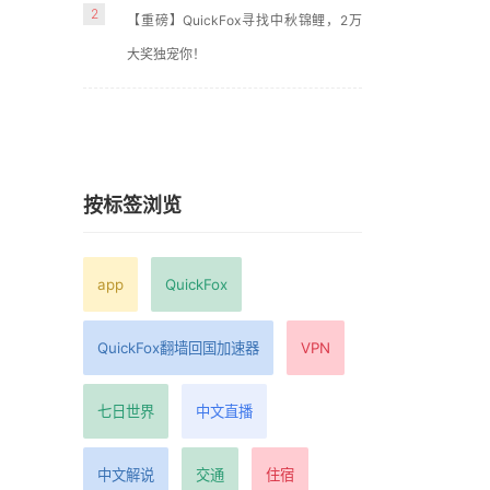
2
前
【重磅】QuickFox寻找中秋锦鲤，2万
大奖独宠你！
而
按标签浏览
胜
app
QuickFox
3
QuickFox翻墙回国加速器
VPN
年
七日世界
中文直播
前
中文解说
交通
住宿