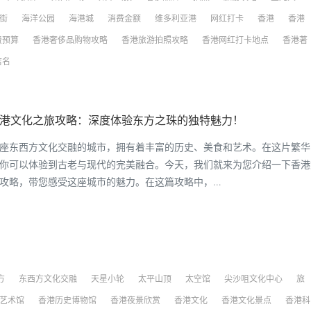
街
海洋公园
海港城
消费金额
维多利亚港
网红打卡
香港
香港
费预算
香港奢侈品购物攻略
香港旅游拍照攻略
香港网红打卡地点
香港著
店名
3香港文化之旅攻略：深度体验东方之珠的独特魅力！
座东西方文化交融的城市，拥有着丰富的历史、美食和艺术。在这片繁华
你可以体验到古老与现代的完美融合。今天，我们就来为您介绍一下香港
攻略，带您感受这座城市的魅力。在这篇攻略中，…
方
东西方文化交融
天星小轮
太平山顶
太空馆
尖沙咀文化中心
旅
艺术馆
香港历史博物馆
香港夜景欣赏
香港文化
香港文化景点
香港科