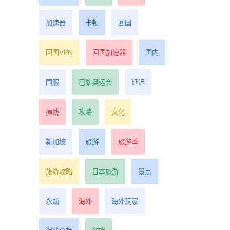
加速器
卡顿
回国
。
各
回国VPN
回国加速器
国内
国服
巴黎奥运会
延迟
3
年
掉线
攻略
文化
前
新加坡
旅游
旅游季
旅游攻略
日本旅游
景点
景
永劫
海外
海外玩家
的