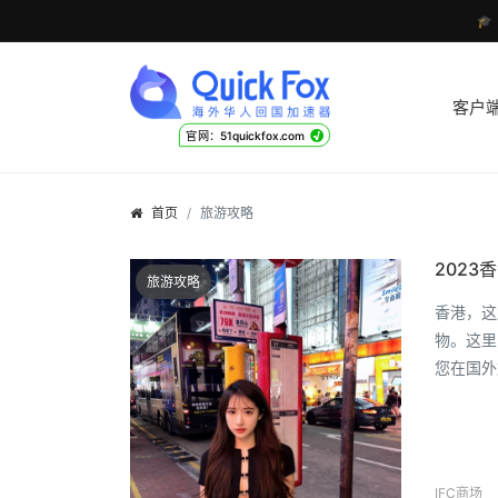

客户
√
官网：51quickfox.com
首页
旅游攻略
202
旅游攻略
香港，这
物。这里
您在国外
IFC商场