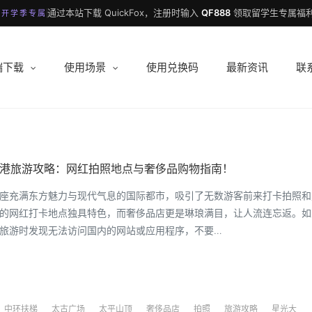
通过本站下载 QuickFox，注册时输入
QF888
领取留学生专属福利
 开学季专属
端下载
使用场景
使用兑换码
最新资讯
联
3香港旅游攻略：网红拍照地点与奢侈品购物指南！
座充满东方魅力与现代气息的国际都市，吸引了无数游客前来打卡拍照和
的网红打卡地点独具特色，而奢侈品店更是琳琅满目，让人流连忘返。如
旅游时发现无法访问国内的网站或应用程序，不要…
中环扶梯
太古广场
太平山顶
奢侈品店
拍照
旅游攻略
星光大