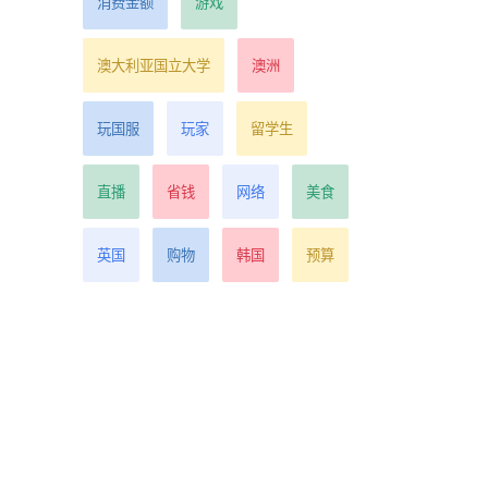
消费金额
游戏
澳大利亚国立大学
澳洲
玩国服
玩家
留学生
3
年
直播
省钱
网络
美食
前
英国
购物
韩国
预算
食
安