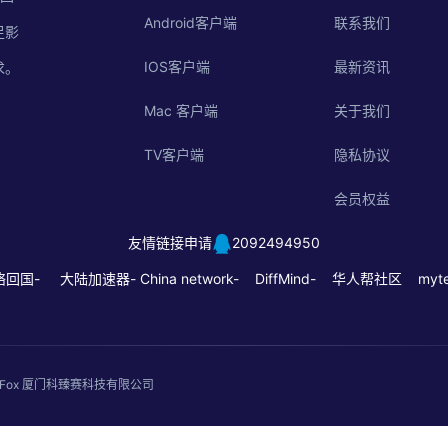
Android客户端
联系我们
足影
IOS客户端
最新资讯
求。
Mac 客户端
关于我们
TV客户端
隐私协议
会员权益
友情链接申请
2092494950
络回国-
大陆加速器-
China network-
DiffMind-
华人帮社区
myte
. QuickFox 厦门科臻赛科技有限公司