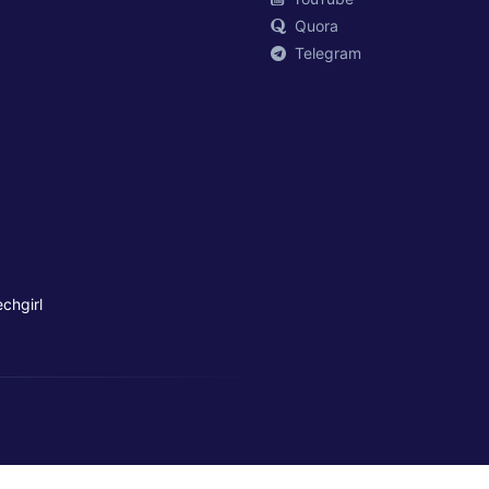
Quora
Telegram
chgirl