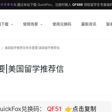
通过本站下载 QuickFox，注册时输入
QF888
领取留学生专属福利
 开学季专属
端下载
使用场景
使用兑换码
最新资讯
联
美国留学推荐信有多重要|美国留学推荐信
要|美国留学推荐信
ickFox兑换码：
QF51
👉点击复制