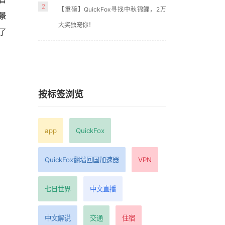
2
【重磅】QuickFox寻找中秋锦鲤，2万
景
大奖独宠你！
了
按标签浏览
app
QuickFox
QuickFox翻墙回国加速器
VPN
七日世界
中文直播
中文解说
交通
住宿