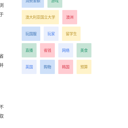
消费金额
游戏
浏
于
澳大利亚国立大学
澳洲
玩国服
玩家
留学生
直播
省钱
网络
美食
省
并
英国
购物
韩国
预算
不
取