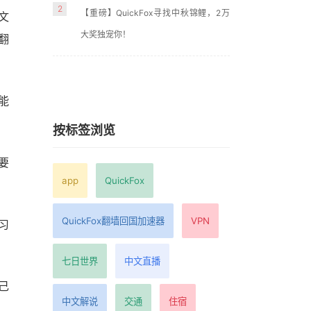
2
【重磅】QuickFox寻找中秋锦鲤，2万
文
大奖独宠你！
翻
能
按标签浏览
要
app
QuickFox
QuickFox翻墙回国加速器
VPN
习
七日世界
中文直播
己
中文解说
交通
住宿