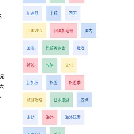
加速器
卡顿
回国
对
回国VPN
回国加速器
国内
国服
巴黎奥运会
延迟
掉线
攻略
文化
况
新加坡
旅游
旅游季
大
，
旅游攻略
日本旅游
景点
永劫
海外
海外玩家