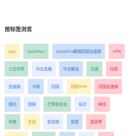
按标签浏览
app
QuickFox
QuickFox翻墙回国加速器
VPN
七日世界
中文直播
中文解说
交通
住宿
加速器
卡顿
回国
回国VPN
回国加速器
国内
国服
巴黎奥运会
延迟
掉线
攻略
文化
新加坡
旅游
旅游季