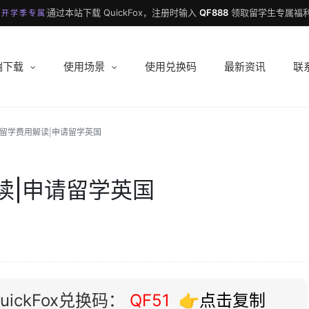
通过本站下载 QuickFox，注册时输入
QF888
领取留学生专属福利
 开学季专属
端下载
使用场景
使用兑换码
最新资讯
联
留学费用解读|申请留学英国
读|申请留学英国
ickFox兑换码：
QF51
👉点击复制