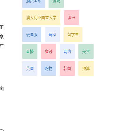
消费金额
游戏
澳大利亚国立大学
澳洲
正
玩国服
玩家
留学生
察
在
直播
省钱
网络
美食
英国
购物
韩国
预算
向