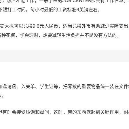
，然后才能工作，一般学校的JOB CENTER那会有工作信息。
不限打工时间，每小时最低的工资标准6英镑左右。
镑大概可以兑换9.6元人民币，适当兑换外币有助减少实际支出
各种花费，学会理财，想要减轻生活负担并不是没有方法的。
如邀请函、入关单、学生证等，把零散的重要物品统一装在文件
多。
但有时会接受质询和盘问，这时，带的东西就起到关键作用，耐