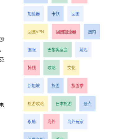
加速器
卡顿
回国
回国VPN
回国加速器
国内
即
，
国服
巴黎奥运会
延迟
费
掉线
攻略
文化
新加坡
旅游
旅游季
旅游攻略
日本旅游
景点
电
永劫
海外
海外玩家