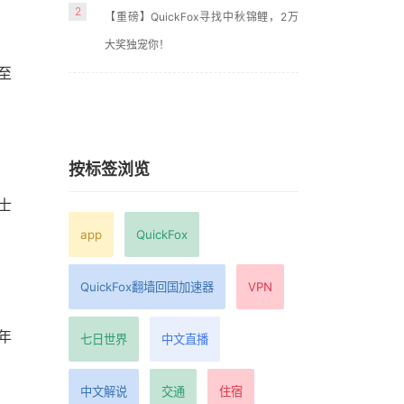
2
【重磅】QuickFox寻找中秋锦鲤，2万
大奖独宠你！
至
按标签浏览
士
app
QuickFox
QuickFox翻墙回国加速器
VPN
年
七日世界
中文直播
中文解说
交通
住宿