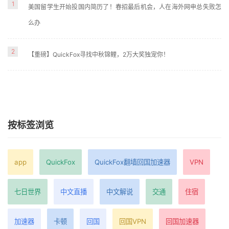
1
美国留学生开始投国内简历了！春招最后机会，人在海外网申总失败怎
么办
2
【重磅】QuickFox寻找中秋锦鲤，2万大奖独宠你！
按标签浏览
app
QuickFox
QuickFox翻墙回国加速器
VPN
七日世界
中文直播
中文解说
交通
住宿
加速器
卡顿
回国
回国VPN
回国加速器