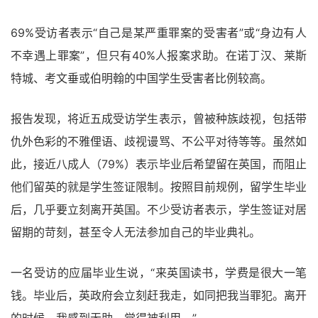
69%受访者表示“自己是某严重罪案的受害者”或“身边有人
不幸遇上罪案”，但只有40%人报案求助。在诺丁汉、莱斯
特城、考文垂或伯明翰的中国学生受害者比例较高。
报告发现，将近五成受访学生表示，曾被种族歧视，包括带
仇外色彩的不雅俚语、歧视谩骂、不公平对待等等。虽然如
此，接近八成人（79%）表示毕业后希望留在英国，而阻止
他们留英的就是学生签证限制。按照目前规例，留学生毕业
后，几乎要立刻离开英国。不少受访者表示，学生签证对居
留期的苛刻，甚至令人无法参加自己的毕业典礼。
一名受访的应届毕业生说，“来英国读书，学费是很大一笔
钱。毕业后，英政府会立刻赶我走，如同把我当罪犯。离开
的时候，我感到无助，觉得被利用。”