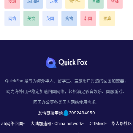
澳洲
玩国服
玩家
留学生
直播
省钱
网络
美食
英国
购物
韩国
预算
QuickFox 是专为海外华人、留学生、差旅用户打造的回国加速器，
助力海外用户稳定加速回国网络，轻松满足影音娱乐、国服游戏、
回国办公等各类国内网络使用需求。
友情链接申请
2092494950
a5网络回国-
大陆加速器-
China network-
DiffMind-
华人帮社区