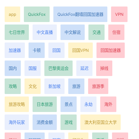
app
QuickFox
QuickFox翻墙回国加速器
VPN
七日世界
中文直播
中文解说
交通
住宿
加速器
卡顿
回国
回国VPN
回国加速器
国内
国服
巴黎奥运会
延迟
掉线
攻略
文化
新加坡
旅游
旅游季
旅游攻略
日本旅游
景点
永劫
海外
海外玩家
消费金额
游戏
澳大利亚国立大学