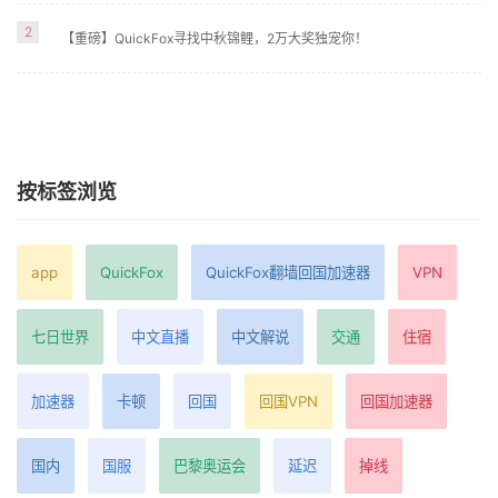
2
【重磅】QuickFox寻找中秋锦鲤，2万大奖独宠你！
按标签浏览
app
QuickFox
QuickFox翻墙回国加速器
VPN
七日世界
中文直播
中文解说
交通
住宿
加速器
卡顿
回国
回国VPN
回国加速器
国内
国服
巴黎奥运会
延迟
掉线