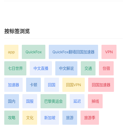
按标签浏览
app
QuickFox
QuickFox翻墙回国加速器
VPN
七日世界
中文直播
中文解说
交通
住宿
加速器
卡顿
回国
回国VPN
回国加速器
国内
国服
巴黎奥运会
延迟
掉线
攻略
文化
新加坡
旅游
旅游季