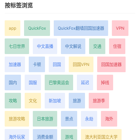
按标签浏览
app
QuickFox
QuickFox翻墙回国加速器
VPN
七日世界
中文直播
中文解说
交通
住宿
加速器
卡顿
回国
回国VPN
回国加速器
国内
国服
巴黎奥运会
延迟
掉线
攻略
文化
新加坡
旅游
旅游季
旅游攻略
日本旅游
景点
永劫
海外
海外玩家
消费金额
游戏
澳大利亚国立大学