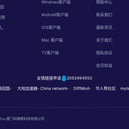
Windows客户端
帮助中心
的回
Android客户端
联系我们
足影
IOS客户端
最新资讯
求。
Mac 客户端
关于我们
TV客户端
隐私协议
会员权益
友情链接申请
2092494950
络回国-
大陆加速器-
China network-
DiffMind-
华人帮社区
myte
. QuickFox 厦门科臻赛科技有限公司