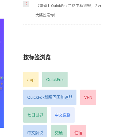
2
。
【重磅】QuickFox寻找中秋锦鲤，2万
大奖独宠你！
按标签浏览
app
QuickFox
QuickFox翻墙回国加速器
VPN
七日世界
中文直播
中文解说
交通
住宿