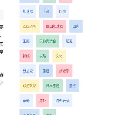
加速器
卡顿
回国
回国VPN
回国加速器
国内
要
，
国服
巴黎奥运会
延迟
在
华
掉线
攻略
文化
新加坡
旅游
旅游季
器
护
旅游攻略
日本旅游
景点
永劫
海外
海外玩家