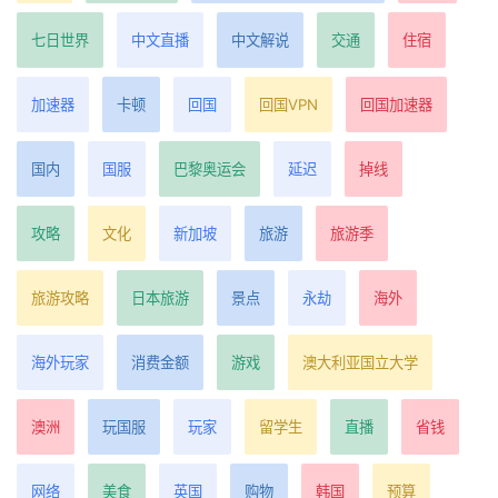
七日世界
中文直播
中文解说
交通
住宿
加速器
卡顿
回国
回国VPN
回国加速器
国内
国服
巴黎奥运会
延迟
掉线
攻略
文化
新加坡
旅游
旅游季
旅游攻略
日本旅游
景点
永劫
海外
海外玩家
消费金额
游戏
澳大利亚国立大学
澳洲
玩国服
玩家
留学生
直播
省钱
网络
美食
英国
购物
韩国
预算