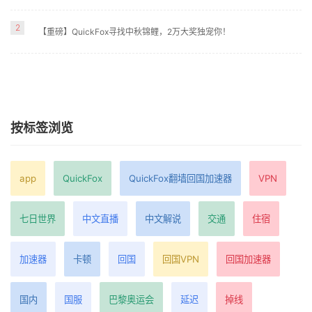
2
【重磅】QuickFox寻找中秋锦鲤，2万大奖独宠你！
按标签浏览
app
QuickFox
QuickFox翻墙回国加速器
VPN
七日世界
中文直播
中文解说
交通
住宿
加速器
卡顿
回国
回国VPN
回国加速器
国内
国服
巴黎奥运会
延迟
掉线