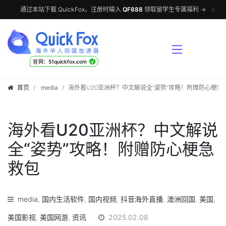
✕
通过本站下载 QuickFox，注册时输入
QF888
领取留学生专属福利 →
√
官网：51quickfox.com
首页
media
海外看U20亚洲杯？中文解说全“姿势”攻略！附赠防心梗急
海外看U20亚洲杯？中文解说
全“姿势”攻略！附赠防心梗急
救包
media
,
国内生活软件
,
国内视频
,
抖音海外直播
,
澳洲回国
,
美国
,
美国影视
,
美国网游
,
资讯
2025.02.08