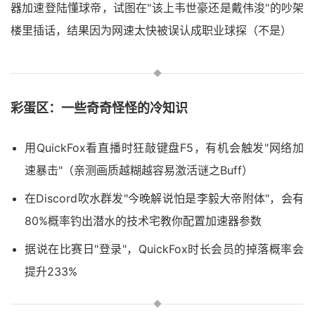
器加速登陆懂球帝，试图在"该上韦世豪还是戴伟浚"的吵架
楼里插话，结果因为网速太快被误认成职业球探（不是）
彩蛋区：一些奇奇怪怪的冷知识
用QuickFox看直播时狂敲键盘F5，有机会触发"网络加
速暴击"（亲测画质越糊越容易激活谜之Buff）
在Discord吹水群发"今晚解说怕是李毅大帝附体"，会有
80%概率钓出潜水的技术宅教你配置加速器参数
据说在比赛日"登录"，QuickFox时长会员的掉落概率会
提升233%