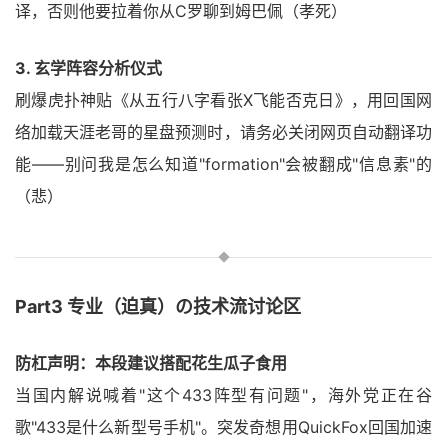
译，否则他要拉着你从C罗聊到姆巴佩（孝死）
3. 玄学阵容分析仪式
刷爆虎扑神贴《从五行八字看张X飞能否克日》，用回国网
络加载天涯老哥的星盘预测时，请务必关闭网页自动翻译功
能——别问我是怎么知道"formation"会被翻成"信息素"的
（悲）
Part3 专业（迫真）の技术流讨论区
防杠声明：本段建议搭配花生瓜子食用
当国内解说喊着"这个433阵型有问题"，海外党正在谷
歌"433是什么新型号手机"。突发奇想用QuickFox回国加速