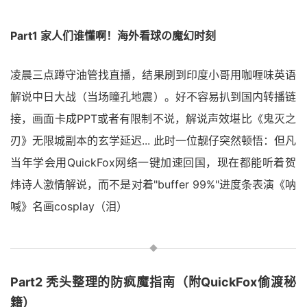
Part1 家人们谁懂啊！海外看球の魔幻时刻
凌晨三点蹲守油管找直播，结果刷到印度小哥用咖喱味英语
解说中日大战（当场瞳孔地震）。好不容易扒到国内转播链
接，画面卡成PPT或者有限制不说，解说声效堪比《鬼灭之
刃》无限城副本的玄学延迟... 此时一位靓仔突然顿悟：但凡
当年学会用QuickFox网络一键加速回国，现在都能听着贺
炜诗人激情解说，而不是对着"buffer 99%"进度条表演《呐
喊》名画cosplay（泪）
Part2 秃头整理的防疯魔指南（附QuickFox偷渡秘
籍）