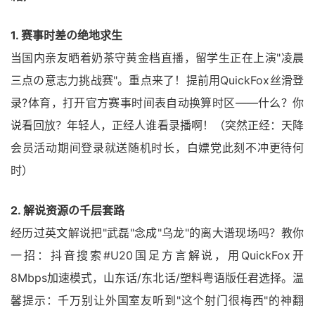
1. 赛事时差の绝地求生
当国内亲友晒着奶茶守黄金档直播，留学生正在上演"凌晨
三点の意志力挑战赛"。重点来了！提前用QuickFox丝滑登
录?体育，打开官方赛事时间表自动换算时区——什么？你
说看回放？年轻人，正经人谁看录播啊！（突然正经：天降
会员活动期间登录就送随机时长，白嫖党此刻不冲更待何
时）
2. 解说资源の千层套路
经历过英文解说把"武磊"念成"乌龙"的离大谱现场吗？教你
一招：抖音搜索#U20国足方言解说，用QuickFox开
8Mbps加速模式，山东话/东北话/塑料粤语版任君选择。温
馨提示：千万别让外国室友听到"这个射门很梅西"的神翻