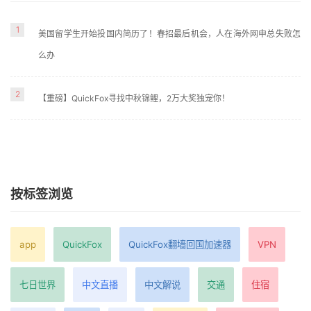
1
美国留学生开始投国内简历了！春招最后机会，人在海外网申总失败怎
么办
2
【重磅】QuickFox寻找中秋锦鲤，2万大奖独宠你！
按标签浏览
app
QuickFox
QuickFox翻墙回国加速器
VPN
七日世界
中文直播
中文解说
交通
住宿