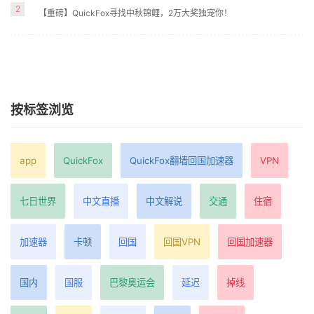
2
【重磅】QuickFox寻找中秋锦鲤，2万大奖独宠你！
按标签浏览
app
QuickFox
QuickFox翻墙回国加速器
VPN
七日世界
中文直播
中文解说
交通
住宿
加速器
卡顿
回国
回国VPN
回国加速器
国内
国服
巴黎奥运会
延迟
掉线