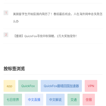
1
美国留学生开始投国内简历了！春招最后机会，人在海外网申总失败怎
么办
2
【重磅】QuickFox寻找中秋锦鲤，2万大奖独宠你！
按标签浏览
app
QuickFox
QuickFox翻墙回国加速器
VPN
七日世界
中文直播
中文解说
交通
住宿