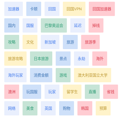
加速器
卡顿
回国
回国VPN
回国加速器
国内
国服
巴黎奥运会
延迟
掉线
攻略
文化
新加坡
旅游
旅游季
旅游攻略
日本旅游
景点
永劫
海外
海外玩家
消费金额
游戏
澳大利亚国立大学
澳洲
玩国服
玩家
留学生
直播
省钱
网络
美食
英国
购物
韩国
预算