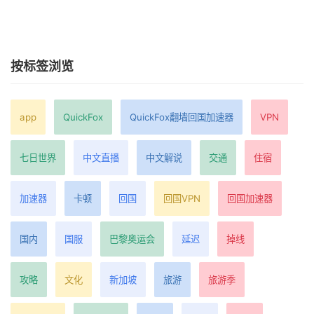
按标签浏览
app
QuickFox
QuickFox翻墙回国加速器
VPN
七日世界
中文直播
中文解说
交通
住宿
加速器
卡顿
回国
回国VPN
回国加速器
国内
国服
巴黎奥运会
延迟
掉线
攻略
文化
新加坡
旅游
旅游季