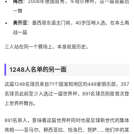
梅西
：2006年德国首秀，卡塔尔捧杯，这一届是最后
一舞
奥乔亚
：墨西哥东道主门将，40岁压哨入选，在本土再
战一届
三人站在同一个赛场上，本身就是历史。
1248人名单的另一面
这届1248名球员来自71个国家和地区的449家俱乐部，357
名球员此前至少入选过一届世界杯，891名球员则是首次登
上世界杯舞台。
891名新人，意味着这届世界杯同时也是足球新世代的集体
亮相——亚马尔、穆西亚拉、恰洛巴、努萨……他们中的某