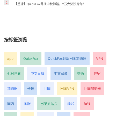
2
【重磅】QuickFox寻找中秋锦鲤，2万大奖独宠你！
按标签浏览
app
QuickFox
QuickFox翻墙回国加速器
VPN
七日世界
中文直播
中文解说
交通
住宿
加速器
卡顿
回国
回国VPN
回国加速器
国内
国服
巴黎奥运会
延迟
掉线