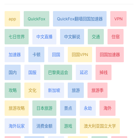
app
QuickFox
QuickFox翻墙回国加速器
VPN
七日世界
中文直播
中文解说
交通
住宿
加速器
卡顿
回国
回国VPN
回国加速器
国内
国服
巴黎奥运会
延迟
掉线
攻略
文化
新加坡
旅游
旅游季
旅游攻略
日本旅游
景点
永劫
海外
海外玩家
消费金额
游戏
澳大利亚国立大学