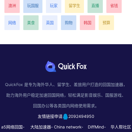
澳洲
玩国服
玩家
留学生
直播
省钱
网络
美食
英国
购物
韩国
预算
QuickFox 是专为海外华人、留学生、差旅用户打造的回国加速器，
助力海外用户稳定加速回国网络，轻松满足影音娱乐、国服游戏、
回国办公等各类国内网络使用需求。
友情链接申请
2092494950
a5网络回国-
大陆加速器-
China network-
DiffMind-
华人帮社区