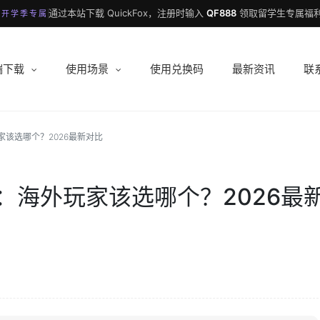
通过本站下载 QuickFox，注册时输入
QF888
领取留学生专属福利
 开学季专属
端下载
使用场景
使用兑换码
最新资讯
联
家该选哪个？2026最新对比
：海外玩家该选哪个？2026最