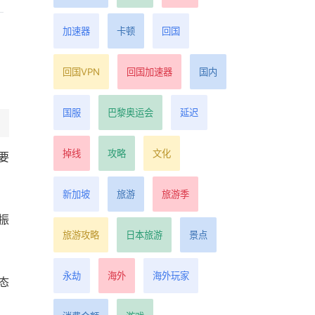
加速器
卡顿
回国
回国VPN
回国加速器
国内
国服
巴黎奥运会
延迟
掉线
攻略
文化
要
新加坡
旅游
旅游季
振
旅游攻略
日本旅游
景点
。
永劫
海外
海外玩家
态