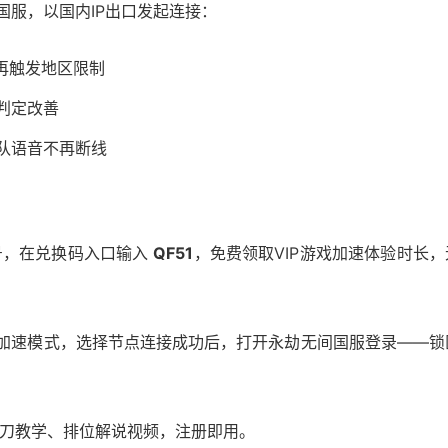
连国服，以国内IP出口发起连接：
不再触发地区限制
判定改善
组队语音不再断线
x账号，在兑换码入口输入
QF51
，免费领取VIP游戏加速体验时长，
加速模式，选择节点连接成功后，打开永劫无间国服登录——锁
振刀教学、排位解说视频，注册即用。