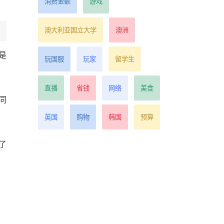
消费金额
游戏
澳大利亚国立大学
澳洲
是
玩国服
玩家
留学生
直播
省钱
网络
美食
同
英国
购物
韩国
预算
了