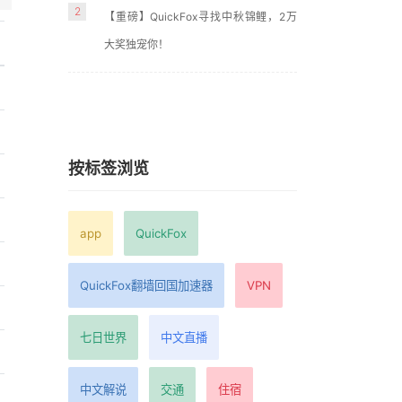
2
【重磅】QuickFox寻找中秋锦鲤，2万
大奖独宠你！
按标签浏览
app
QuickFox
QuickFox翻墙回国加速器
VPN
七日世界
中文直播
中文解说
交通
住宿