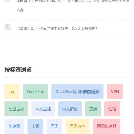
美国留学生开始投国内简历了！春招最后机会，人在海外网申总失败怎
么办
2
【重磅】QuickFox寻找中秋锦鲤，2万大奖独宠你！
按标签浏览
app
QuickFox
QuickFox翻墙回国加速器
VPN
七日世界
中文直播
中文解说
交通
住宿
加速器
卡顿
回国
回国VPN
回国加速器