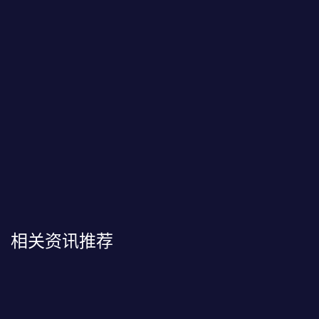
相关资讯推荐
苹果iOS海外花蝴蝶直播翻墙到中国VPN软件下载
Android海外花蝴蝶直播翻墙加速到大陆网络VPN软件下载
苹果电脑macOS海外花蝴蝶直播翻墙网络连接到国内VPN软件下载