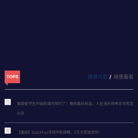
在美国怎么用不了淘宝？华人留学生淘宝购物完整指南
在美国用淘宝，先用QuickFox回国加速器切回国内IP解除商品屏
蔽，再通过集运寄到美国，影音模式永久免费。 在美国的华人和留
推荐内容
随便看看
TOPS
学生用淘宝，面对的不只是"商品看不到"一个问题，而是从浏览、支
付到收货的全…
5天前
1
美国留学生开始投国内简历了！春招最后机会，人在海外网申总失败怎
么办
2
【重磅】QuickFox寻找中秋锦鲤，2万大奖独宠你！