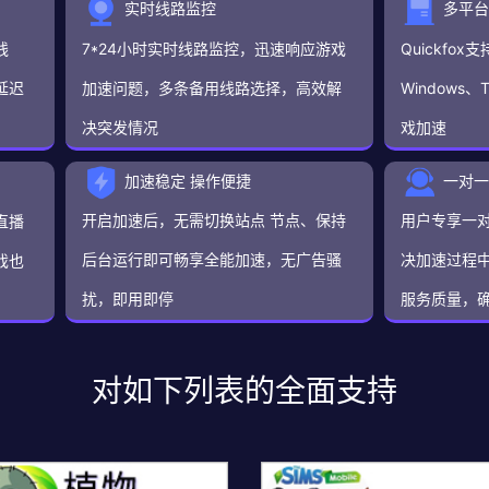
实时线路监控
多平台
线
7*24小时实时线路监控，迅速响应游戏
Quickfox支
延迟
加速问题，多条备用线路选择，高效解
Window
决突发情况
戏加速
加速稳定 操作便捷
一对一
开启加速后，无需切换站点 节点、保持
用户专享一
直播
后台运行即可畅享全能加速，无广告骚
决加速过程
戏也
扰，即用即停
服务质量，
对如下列表的全面支持