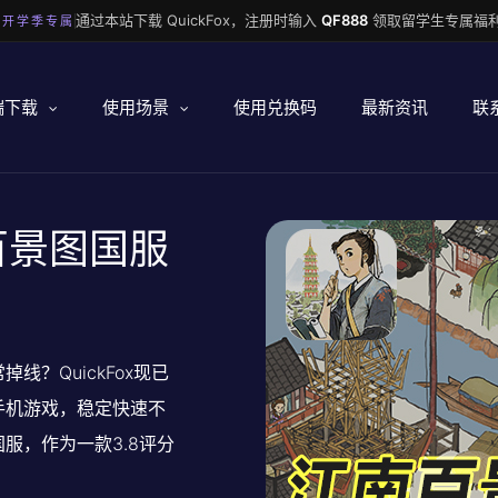
通过本站下载 QuickFox，注册时输入
QF888
领取留学生专属福利
 开学季专属
端下载
使用场景
使用兑换码
最新资讯
联
南百景图国服
？QuickFox现已
手机游戏，稳定快速不
服，作为一款3.8评分