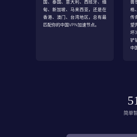
国、泰国、意大利、西班牙、缅
兽
甸、新加坡、马来西亚，还是在
格
香港、澳门、台湾地区，总有最
传
匹配你的中国VPN加速节点。
望
坏
铲
中
5
简单