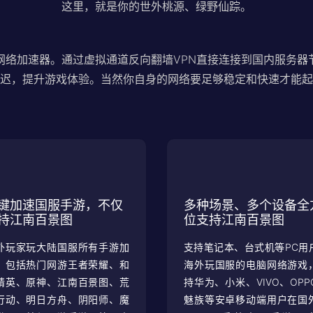
这里，就是你的世外桃源、绿野仙踪。
网络加速器。通过虚拟通道反向翻墙VPN直接连接到国内服务器
迟，提升游戏体验。当然你自身的网络要足够稳定和快速才能起
键加速国服手游，不仅
多种场景、多个设备全
持江南百景图
位支持江南百景图
外玩家玩大陆国服所有手游加
支持笔记本、台式机等PC用
、包括热门网游王者荣耀、和
海外玩国服的电脑网络游戏
精英、原神、江南百景图、荒
持华为、小米、VIVO、OPP
行动、明日方舟、阴阳师、魔
魅族等安卓移动端用户在国