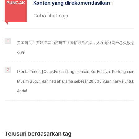
Konten yang direkomendasikan
PUNCAK
Coba lihat saja
1
美国留学生开始投国内简历了！春招最后机会，人在海外网申总失败怎
么办
2
[Berita Terkini] QuickFox sedang mencari Koi Festival Pertengahan
Musim Gugur, dan hadiah utama sebesar 20.000 yuan hanya untuk
Anda!
Telusuri berdasarkan tag