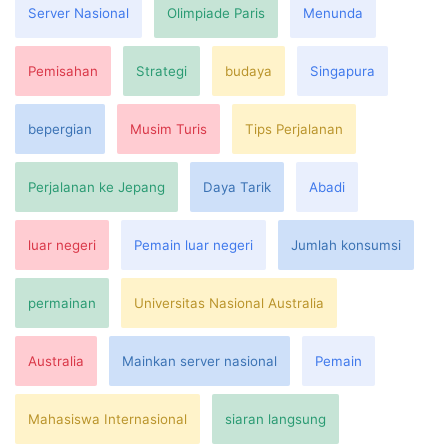
Server Nasional
Olimpiade Paris
Menunda
Pemisahan
Strategi
budaya
Singapura
bepergian
Musim Turis
Tips Perjalanan
Perjalanan ke Jepang
Daya Tarik
Abadi
luar negeri
Pemain luar negeri
Jumlah konsumsi
permainan
Universitas Nasional Australia
Australia
Mainkan server nasional
Pemain
Mahasiswa Internasional
siaran langsung