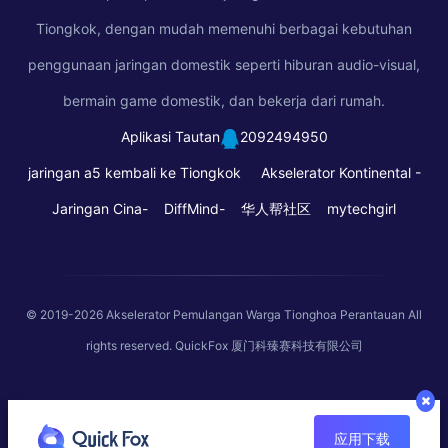
Tiongkok, dengan mudah memenuhi berbagai kebutuhan
penggunaan jaringan domestik seperti hiburan audio-visual,
bermain game domestik, dan bekerja dari rumah.
Aplikasi Tautan
2092494950
jaringan a5 kembali ke Tiongkok
Akselerator Kontinental -
Jaringan Cina-
DiffMind-
华人帮社区
mytechgirl
© 2019-2026
Akselerator Pemulangan Warga Tionghoa Perantauan
All
rights reserved. QuickFox 厦门科臻赛科技有限公司
应用下载