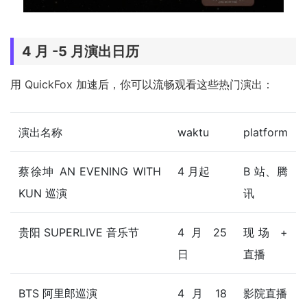
4 月 -5 月演出日历
用 QuickFox 加速后，你可以流畅观看这些热门演出：
演出名称
waktu
platform
蔡徐坤 AN EVENING WITH
4 月起
B 站、腾
KUN 巡演
讯
贵阳 SUPERLIVE 音乐节
4 月 25
现场 +
日
直播
BTS 阿里郎巡演
4 月 18
影院直播