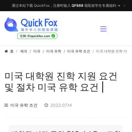
✕
通过本站下载 QuickFox，注册时输入
QF888
领取留学生专属福利 →
√
官网: 51quickfox.com
홈
해외
/
미국
/
미국 유학
/
미국 유학 조건
미국 대학원 진학 지원 
미국 대학원 진학 지원 요건
및 절차 미국 유학 요건 |
미국 유학 조건
2022.07.14