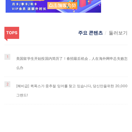
주요 콘텐츠
둘러보기
TOPS
1
美国留学生开始投国内简历了！春招最后机会，人在海外网申总失败怎
么办
2
[헤비급] 퀵폭스가 중추절 잉어를 찾고 있습니다, 당신만을위한 20,000
그랜드!