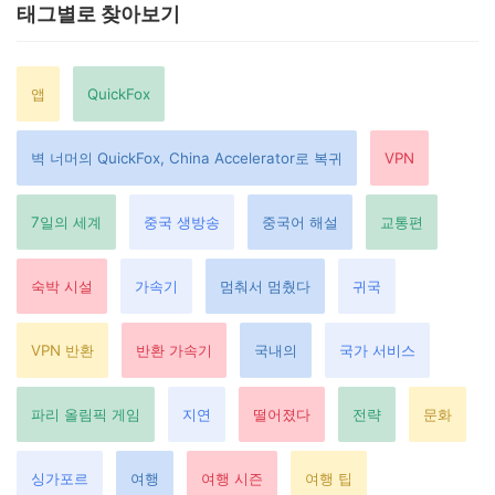
태그별로 찾아보기
앱
QuickFox
벽 너머의 QuickFox, China Accelerator로 복귀
VPN
7일의 세계
중국 생방송
중국어 해설
교통편
숙박 시설
가속기
멈춰서 멈췄다
귀국
VPN 반환
반환 가속기
국내의
국가 서비스
파리 올림픽 게임
지연
떨어졌다
전략
문화
싱가포르
여행
여행 시즌
여행 팁