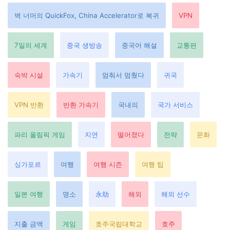
벽 너머의 QuickFox, China Accelerator로 복귀
VPN
7일의 세계
중국 생방송
중국어 해설
교통편
숙박 시설
가속기
멈춰서 멈췄다
귀국
VPN 반환
반환 가속기
국내의
국가 서비스
파리 올림픽 게임
지연
떨어졌다
전략
문화
싱가포르
여행
여행 시즌
여행 팁
일본 여행
명소
永劫
해외
해외 선수
지출 금액
게임
호주국립대학교
호주