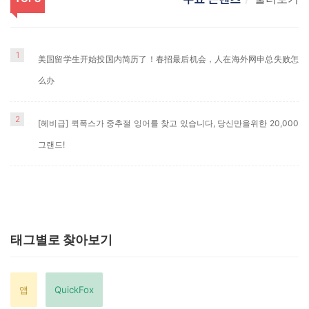
1
美国留学生开始投国内简历了！春招最后机会，人在海外网申总失败怎
么办
2
[헤비급] 퀵폭스가 중추절 잉어를 찾고 있습니다, 당신만을위한 20,000
그랜드!
태그별로 찾아보기
앱
QuickFox