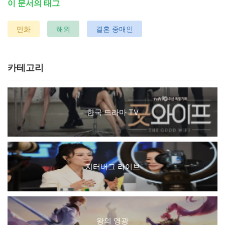
이 문서의 태그
만화
해외
결혼 중매인
카테고리
한국 드라마 TV
지터버그 라이브
왕의 영광