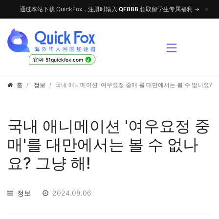
✕
通过本站下载 QuickFox，注册时输入
QF888
领取留学生专属福利 →
√
官网: 51quickfox.com
홈
정보
국내 애니메이션 '여우요정 중매'를 대만에서는 볼 수 없나요? 그
국내 애니메이션 '여우요정 중
매'를 대만에서는 볼 수 없나
요? 그냥 해!
정보
2024.08.06