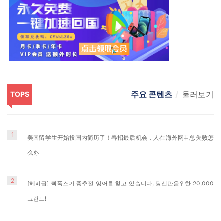
주요 콘텐츠
둘러보기
TOPS
1
美国留学生开始投国内简历了！春招最后机会，人在海外网申总失败怎
么办
2
[헤비급] 퀵폭스가 중추절 잉어를 찾고 있습니다, 당신만을위한 20,000
그랜드!