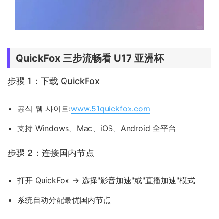
QuickFox 三步流畅看 U17 亚洲杯
步骤 1：下载 QuickFox
공식 웹 사이트:
www.51quickfox.com
支持 Windows、Mac、iOS、Android 全平台
步骤 2：连接国内节点
打开 QuickFox → 选择"影音加速"或"直播加速"模式
系统自动分配最优国内节点