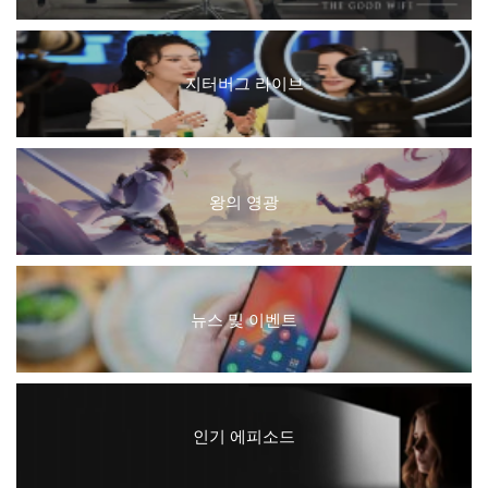
지터버그 라이브
왕의 영광
뉴스 및 이벤트
인기 에피소드