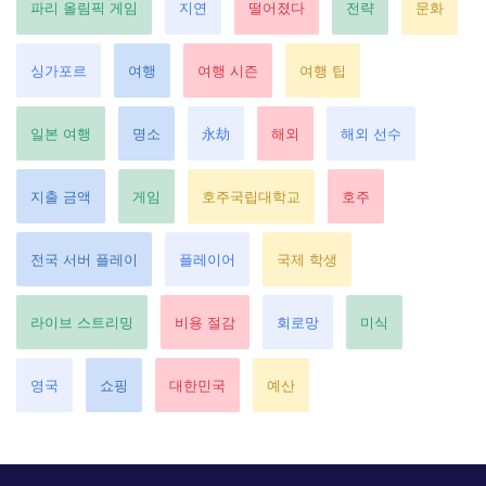
파리 올림픽 게임
지연
떨어졌다
전략
문화
싱가포르
여행
여행 시즌
여행 팁
일본 여행
명소
永劫
해외
해외 선수
지출 금액
게임
호주국립대학교
호주
전국 서버 플레이
플레이어
국제 학생
라이브 스트리밍
비용 절감
회로망
미식
영국
쇼핑
대한민국
예산