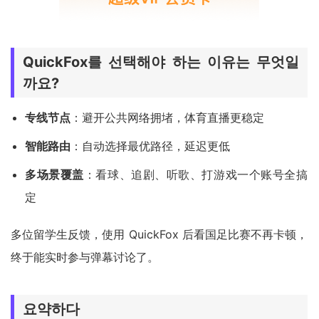
QuickFox를 선택해야 하는 이유는 무엇일
까요?
专线节点
：避开公共网络拥堵，体育直播更稳定
智能路由
：自动选择最优路径，延迟更低
多场景覆盖
：看球、追剧、听歌、打游戏一个账号全搞
定
多位留学生反馈，使用 QuickFox 后看国足比赛不再卡顿，
终于能实时参与弹幕讨论了。
요약하다