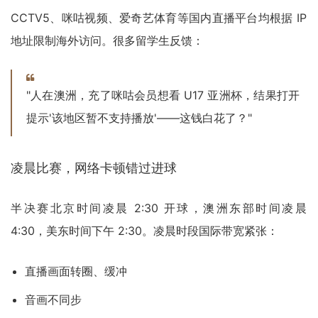
CCTV5、咪咕视频、爱奇艺体育等国内直播平台均根据 IP
地址限制海外访问。很多留学生反馈：
"人在澳洲，充了咪咕会员想看 U17 亚洲杯，结果打开
提示'该地区暂不支持播放'——这钱白花了？"
凌晨比赛，网络卡顿错过进球
半决赛北京时间凌晨 2:30 开球，澳洲东部时间凌晨
4:30，美东时间下午 2:30。凌晨时段国际带宽紧张：
直播画面转圈、缓冲
音画不同步