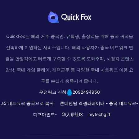
QuickFox는 해외 거주 중국인, 유학생, 출장객을 위해 중국 귀국을
신속하게 지원하는 서비스입니다. 해외 사용자가 중국 네트워크 연
결을 안정적이고 빠르게 구축할 수 있도록 도와주며, 시청각 콘텐츠
감상, 국내 게임 플레이, 재택근무 등 다양한 국내 네트워크 이용 요
구를 손쉽게 충족시켜 줍니다.
우정링크 신청
2092494950
a5 네트워크 중국으로 복귀
콘티넨탈 엑셀러레이터 -
중국 네트워크-
디프마인드-
华人帮社区
mytechgirl