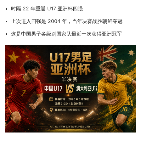
时隔 22 年重返 U17 亚洲杯四强
上次进入四强是 2004 年，当年决赛战胜朝鲜夺冠
这是中国男子各级别国家队最近一次获得亚洲冠军