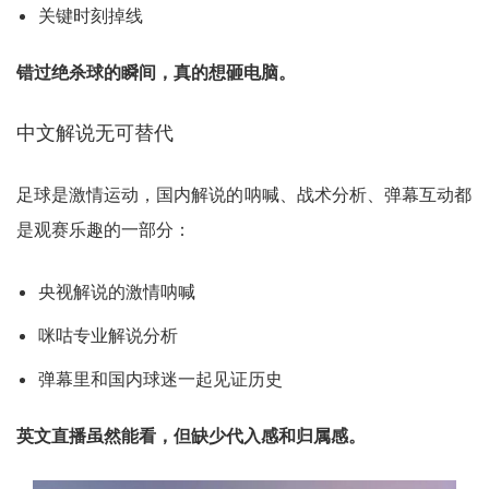
关键时刻掉线
错过绝杀球的瞬间，真的想砸电脑。
中文解说无可替代
足球是激情运动，国内解说的呐喊、战术分析、弹幕互动都
是观赛乐趣的一部分：
央视解说的激情呐喊
咪咕专业解说分析
弹幕里和国内球迷一起见证历史
英文直播虽然能看，但缺少代入感和归属感。