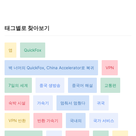
태그별로 찾아보기
앱
QuickFox
벽 너머의 QuickFox, China Accelerator로 복귀
VPN
7일의 세계
중국 생방송
중국어 해설
교통편
숙박 시설
가속기
멈춰서 멈췄다
귀국
VPN 반환
반환 가속기
국내의
국가 서비스