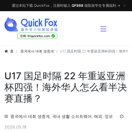
✕
通过本站下载 QuickFox，注册时输入
QF888
领取留学生专属福利 →
√
官网: 51quickfox.com
홈
중국에서 대회 생중계
U17 国足时隔 22 年重返亚洲杯四强！海外
U17 国足时隔 22 年重返亚洲
杯四强！海外华人怎么看半决
赛直播？
중국에서 대회 생중계
,
국내 생활 소프트웨어
,
해외
,
정보
2026.05.18