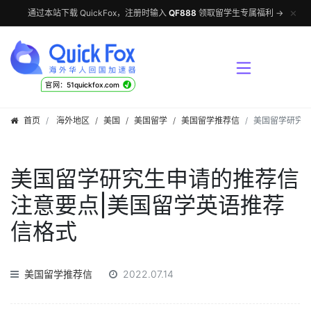
✕
通过本站下载 QuickFox，注册时输入
QF888
领取留学生专属福利 →
√
官网：51quickfox.com
首页
海外地区
/
美国
/
美国留学
/
美国留学推荐信
美国留学研究生
美国留学研究生申请的推荐信
注意要点|美国留学英语推荐
信格式
美国留学推荐信
2022.07.14