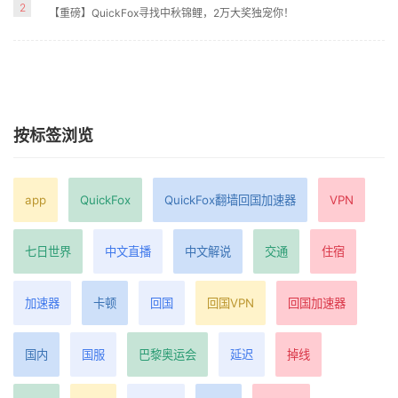
2
【重磅】QuickFox寻找中秋锦鲤，2万大奖独宠你！
按标签浏览
app
QuickFox
QuickFox翻墙回国加速器
VPN
七日世界
中文直播
中文解说
交通
住宿
加速器
卡顿
回国
回国VPN
回国加速器
国内
国服
巴黎奥运会
延迟
掉线