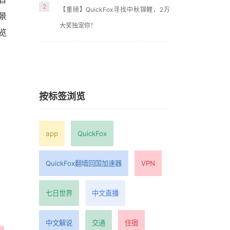
2
【重磅】QuickFox寻找中秋锦鲤，2万
景
大奖独宠你！
览
按标签浏览
app
QuickFox
QuickFox翻墙回国加速器
VPN
七日世界
中文直播
中文解说
交通
住宿