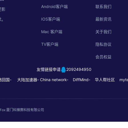
Android客户端
联系我们
足影
IOS客户端
最新资讯
求。
Mac 客户端
关于我们
TV客户端
隐私协议
会员权益
友情链接申请
2092494950
络回国-
大陆加速器-
China network-
DiffMind-
华人帮社区
myte
. QuickFox 厦门科臻赛科技有限公司