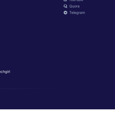
Quora
Telegram
chgirl