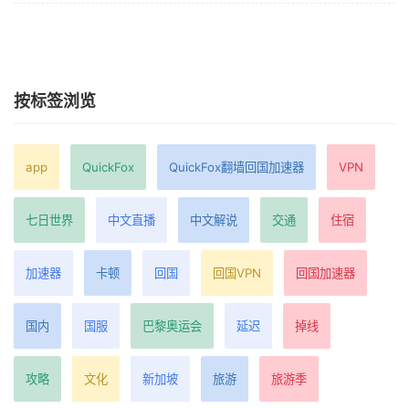
按标签浏览
app
QuickFox
QuickFox翻墙回国加速器
VPN
七日世界
中文直播
中文解说
交通
住宿
加速器
卡顿
回国
回国VPN
回国加速器
国内
国服
巴黎奥运会
延迟
掉线
攻略
文化
新加坡
旅游
旅游季