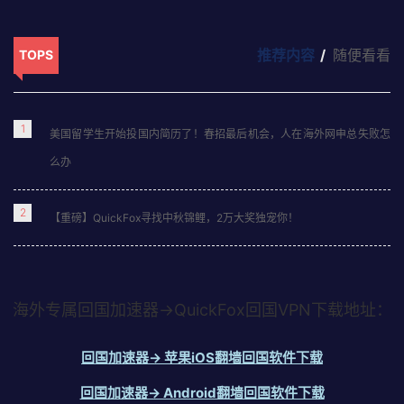
在美国用淘宝，先用QuickFox回国加速器切回国内IP解除商品屏
蔽，再通过集运寄到美国，影音模式永久免费。 在美国的华人和留
推荐内容
随便看看
TOPS
学生用淘宝，面对的不只是"商品看不到"一个问题，而是从浏览、支
付到收货的全…
2天前
1
美国留学生开始投国内简历了！春招最后机会，人在海外网申总失败怎
么办
2
【重磅】QuickFox寻找中秋锦鲤，2万大奖独宠你！
海外专属回国加速器→QuickFox回国VPN下载地址：
回国加速器→ 苹果iOS翻墙回国软件下载
回国加速器→ Android翻墙回国软件下载