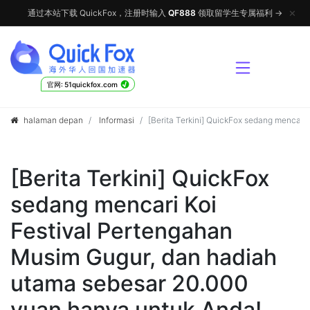
✕
通过本站下载 QuickFox，注册时输入
QF888
领取留学生专属福利 →
√
官网: 51quickfox.com
halaman depan
Informasi
[Berita Terkini] QuickFox sedang mencar
[Berita Terkini] QuickFox
sedang mencari Koi
Festival Pertengahan
Musim Gugur, dan hadiah
utama sebesar 20.000
yuan hanya untuk Anda!