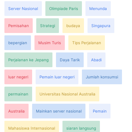
Server Nasional
Olimpiade Paris
Menunda
Pemisahan
Strategi
budaya
Singapura
bepergian
Musim Turis
Tips Perjalanan
Perjalanan ke Jepang
Daya Tarik
Abadi
luar negeri
Pemain luar negeri
Jumlah konsumsi
permainan
Universitas Nasional Australia
Australia
Mainkan server nasional
Pemain
Mahasiswa Internasional
siaran langsung