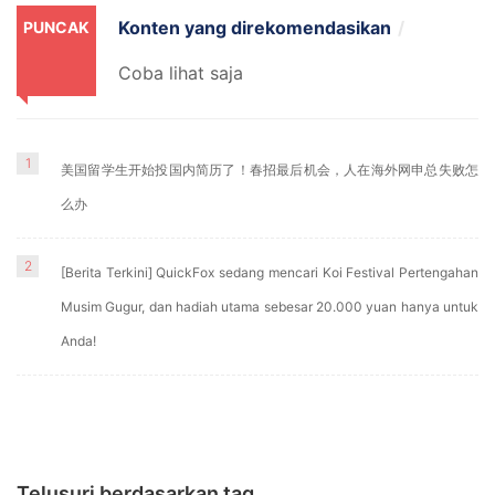
Konten yang direkomendasikan
PUNCAK
Coba lihat saja
1
美国留学生开始投国内简历了！春招最后机会，人在海外网申总失败怎
么办
2
[Berita Terkini] QuickFox sedang mencari Koi Festival Pertengahan
Musim Gugur, dan hadiah utama sebesar 20.000 yuan hanya untuk
Anda!
Telusuri berdasarkan tag