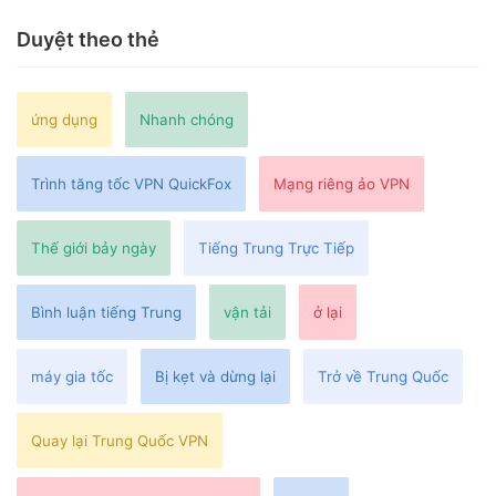
Duyệt theo thẻ
ứng dụng
Nhanh chóng
Trình tăng tốc VPN QuickFox
Mạng riêng ảo VPN
Thế giới bảy ngày
Tiếng Trung Trực Tiếp
Bình luận tiếng Trung
vận tải
ở lại
máy gia tốc
Bị kẹt và dừng lại
Trở về Trung Quốc
Quay lại Trung Quốc VPN