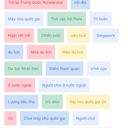
Trở lại Trung Quốc Accelerator
nội địa
Máy chủ quốc gia
Thế vận hội Paris
Trì hoãn
Ngắt kết nối
Chiến lược
văn hoá
Singapore
du lịch
Mùa du lịch
Mẹo du lịch
Du lịch Nhật Bản
Điểm tham quan
Vĩnh cửu
ở nước ngoài
Người chơi ở nước ngoài
Lượng tiêu thụ
trò chơi
Đại học quốc gia Úc
Úc
Chơi máy chủ quốc gia
Người chơi