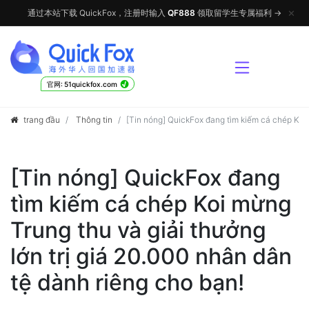
✕
通过本站下载 QuickFox，注册时输入
QF888
领取留学生专属福利 →
√
官网: 51quickfox.com
trang đầu
Thông tin
[Tin nóng] QuickFox đang tìm kiếm cá chép Koi m
[Tin nóng] QuickFox đang
tìm kiếm cá chép Koi mừng
Trung thu và giải thưởng
lớn trị giá 20.000 nhân dân
tệ dành riêng cho bạn!