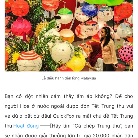
Lễ diễu hành đèn lồng Malaysia
Bạn có đột nhiên cảm thấy ấm áp không? Để cho
người Hoa ở nước ngoài được đón Tết Trung thu vui
vẻ dù ở bất cứ đâu! QuickFox ra mắt chủ đề Tết Trung
thu
Hoạt động
——[Hãy tìm “Cá chép Trung thu”, bạn
sẽ nhận được giải thưởng lớn trị giá 20.000 nhân dân