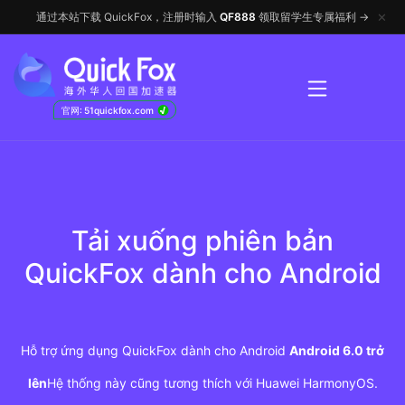
✕
通过本站下载 QuickFox，注册时输入
QF888
领取留学生专属福利 →
√
官网: 51quickfox.com
Tải xuống phiên bản
QuickFox dành cho Android
Hỗ trợ ứng dụng QuickFox dành cho Android
Android 6.0 trở
lên
Hệ thống này cũng tương thích với Huawei HarmonyOS.